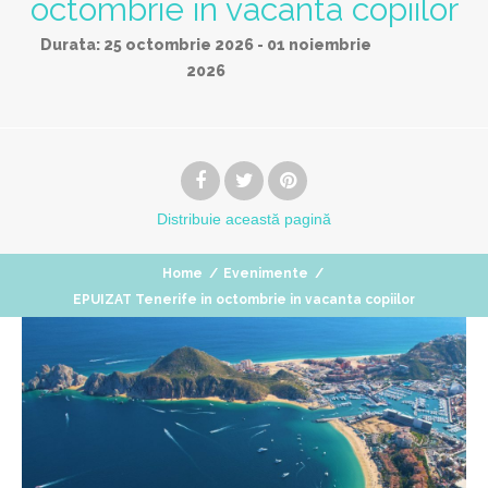
octombrie in vacanta copiilor
Durata:
25 octombrie 2026
-
01 noiembrie
2026
Distribuie
această pagină
Home
/
Evenimente
/
EPUIZAT Tenerife in octombrie in vacanta copiilor