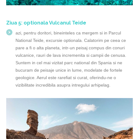
Ziua 5: optionala Vulcanul Teide
azi, pentru doritori, bineinteles ca mergem si in Parcul
National Teide, excursie optionala. Calatorim pe ceea ce
pare a fi o alta planeta, intr-un peisaj compus din conuri
vulcanice, rauri de lava incremenita si campii de cenusa.
Suntem in cel mai vizitat parc national din Spania si ne
bucuram de peisaje unice in lume, modelate de fortele
geologice. Aerul este rarefiat si curat, oferindu-ne o
vizibilitate incredibila asupra intregului arhipelag.