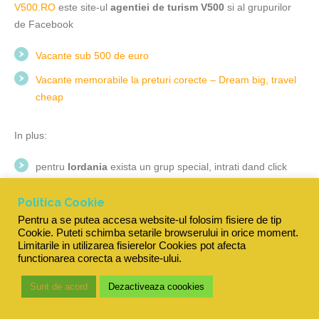
V500.RO
este site-ul
agentiei de turism V500
si al grupurilor
de Facebook
Vacante sub 500 de euro
Vacante memorabile la preturi corecte – Dream big, travel
cheap
In plus:
pentru
Iordania
exista un grup special, intrati dand click
AICI
;
Politica Cookie
pentru
Dubai
exista un grup special, intrati dand click
AICI
;
Pentru a se putea accesa website-ul folosim fisiere de tip
pentru
Seychelles
exista un grup special, intrati dand click
Cookie. Puteti schimba setarile browserului in orice moment.
Limitarile in utilizarea fisierelor Cookies pot afecta
AICI
;
functionarea corecta a website-ului.
pentru
Disneyland
exista un grup special, intrati dand click
Sunt de acord
Dezactiveaza coookies
AICI
;
pentru
Brazilia
exista un grup special, intrati dand click