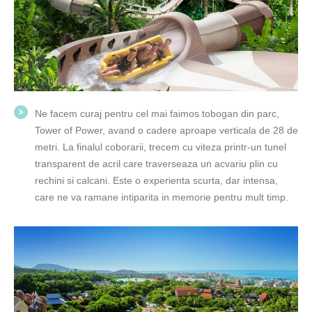
Ne facem curaj pentru cel mai faimos tobogan din parc,
Tower of Power, avand o cadere aproape verticala de 28 de
metri. La finalul coborarii, trecem cu viteza printr-un tunel
transparent de acril care traverseaza un acvariu plin cu
rechini si calcani. Este o experienta scurta, dar intensa,
care ne va ramane intiparita in memorie pentru mult timp.