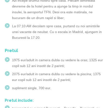
Azi incepe drumul nostru spre casa. Plecam dimineata
devreme de la hotel pentru a ajunge la timp in nordul
insulei, la aeroportul TFN. Desi ora este matinala, ne
bucuram de un drum rapid si liber;
La 07:10 AM decolam spre casa, purtand cu noi amintirile
unei vacante de neuitat. Cu o escala in Madrid, ajungem in
Bucuresti la 17:20.
Pretul
1975 eur/adult in camera dubla cu vedere la oras; 1325 eur
copil sub 12 ani insotit de 2 parinti;
2075 eur/adult in camera dubla cu vedere la piscina; 1375
eur copil sub 12 ani insotit de 2 parinti;
supliment single, 700 eur.
Pretul include
: