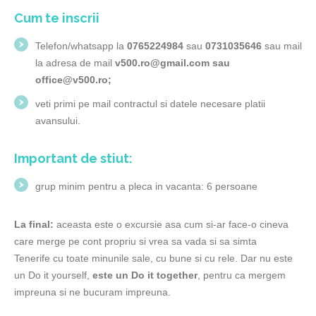
Cum te inscrii
Telefon/whatsapp la
0765224984
sau
0731035646
sau mail
la adresa de mail
v500.ro@gmail.com sau
office@v500.ro;
veti primi pe mail contractul si datele necesare platii
avansului.
Important de stiut:
grup minim pentru a pleca in vacanta: 6 persoane
La final:
aceasta este o excursie asa cum si-ar face-o cineva
care merge pe cont propriu si vrea sa vada si sa simta
Tenerife
cu toate minunile sale, cu bune si cu rele. Dar nu este
un Do it yourself,
este un Do it together
, pentru ca mergem
impreuna si ne bucuram impreuna.