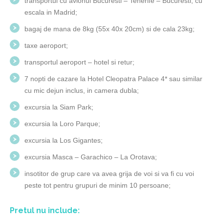
transportul cu avionul Bucuresti – Tenerife – Bucuresti, cu
escala in Madrid;
bagaj de mana de 8kg (55x 40x 20cm) si de cala 23kg;
taxe aeroport;
transportul aeroport – hotel si retur;
7 nopti de cazare la Hotel Cleopatra Palace 4* sau similar
cu mic dejun inclus, in camera dubla;
excursia la Siam Park;
excursia la Loro Parque;
excursia la Los Gigantes;
excursia Masca – Garachico – La Orotava;
insotitor de grup care va avea grija de voi si va fi cu voi
peste tot pentru grupuri de minim 10 persoane;
Pretul nu include: