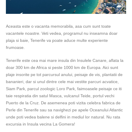
Aceasta este o vacanta memorabila, asa cum sunt toate
vacantele noastre. Veti vedea, programul nu inseamna doar
plaja si baie, Tenerife va poate aduce multe experiente
frumoase.
Tenerife este cea mai mare insula din Insulele Canare, aflata la
doar 300 km de Africa si peste 1000 km de Europa. Aici sunt
plaje insorite pe tot parcursul anului, peisaje de vis, plantatii de
bananieri, dar si unul dintre cele mai vestite parcuri acvatice,
Siam Park, parcul zoologic Loro Park, faimoasele peisaje ce iti
taie respiratia din satul Masca, vulcanul Teide, portul vechi
Puerto de la Cruz. De asemenea poti vizita celebra fabrica de
Perle din Tenerife sau sa navighezi pe apele Oceanului Atlantic
unde poti vedea balene si delfini in mediul lor natural. Nu rata
excursia in Insula vecina La Gomera!