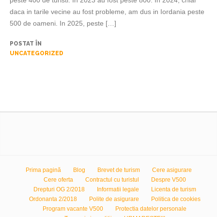
peste 400 de turisti. In 2023 au fost peste 800. In 2024, chiar
daca in tarile vecine au fost probleme, am dus in Iordania peste
500 de oameni. In 2025, peste […]
POSTAT ÎN
UNCATEGORIZED
Prima pagină
Blog
Brevet de turism
Cere asigurare
Cere oferta
Contractul cu turistul
Despre V500
Drepturi OG 2/2018
Informatii legale
Licenta de turism
Ordonanta 2/2018
Polite de asigurare
Politica de cookies
Program vacante V500
Protectia datelor personale