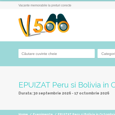
Vacante memorabile la preturi corecte
Categor
EPUIZAT Peru si Bolivia in
Durata:
30 septembrie 2026
-
17 octombrie 2026
Home
/
Evenimente
/
EPUIZAT Peru si Bolivia in Octombri