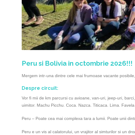
Peru si Bolivia in octombrie 2026!!!
Mergem intr-una dintre cele mai frumoase vacante posibile, 
Despre circuit:
Vor fi mii de km parcursi cu avioane, van-uri, jeep-uri, barc
uimitor. Machu Picchu. Coca. Nazca. Titicaca. Lima. Favela d
Peru – Poate cea mai complexa tara a lumii. Poate unii dintre
Peru e un vis al calatorului, un vrajitor al simturilor si un d