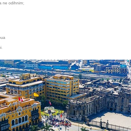
a ne odihnim;
oua
i.