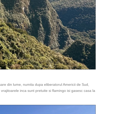
 sare din lume, numita dupa eliberatorul Americii de Sud,
vrajitoarele inca sunt pretuite si flamingo isi gasesc casa la