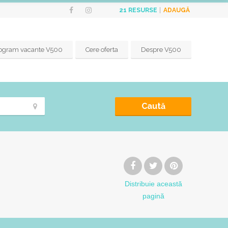
ADAUGĂ
21
RESURSE
ogram vacante V500
Cere oferta
Despre V500
Caută
Distribuie
această
pagină