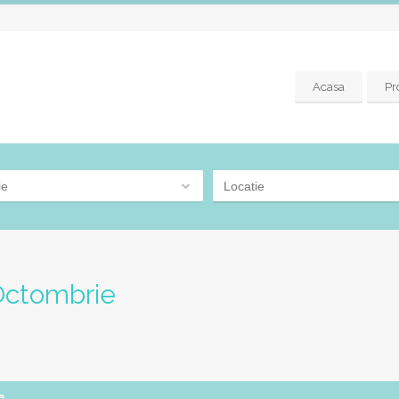
Acasa
Pr
ie
 Octombrie
e