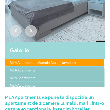
Galerie
MLA Apartments, Mamaia Nord (Navodari)
MLA Apartments
MLA Apartments
MLA Apartments
MLA Apartments
MLA Apartments va pune la dispozitie un
MLA Apartments
apartament de 2 camere la malul marii, intr-o
MLA Apartments
cazare exceptionala, in regim hotelier.