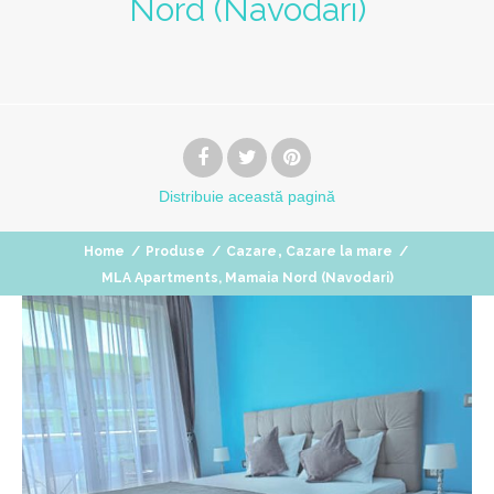
Nord (Navodari)
Distribuie
această pagină
,
Home
/
Produse
/
Cazare
Cazare la mare
/
MLA Apartments, Mamaia Nord (Navodari)