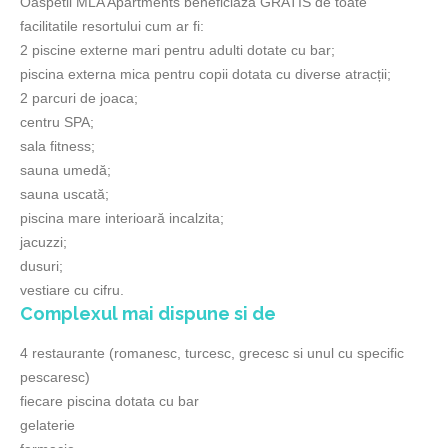
Oaspetii MLA Apartments beneficiaza GRATIS de toate
facilitatile resortului cum ar fi:
2 piscine externe mari pentru adulti dotate cu bar;
piscina externa mica pentru copii dotata cu diverse atracții;
2 parcuri de joaca;
centru SPA;
sala fitness;
sauna umedă;
sauna uscată;
piscina mare interioară incalzita;
jacuzzi;
dusuri;
vestiare cu cifru.
Complexul mai dispune si de
4 restaurante (romanesc, turcesc, grecesc si unul cu specific
pescaresc)
fiecare piscina dotata cu bar
gelaterie