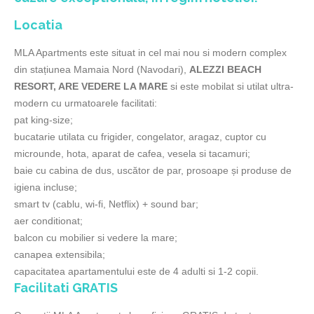
MLA Apartments
Locatia
MLA Apartments
MLA Apartments este situat in cel mai nou si modern complex
MLA Apartments
din stațiunea Mamaia Nord (Navodari),
ALEZZI BEACH
MLA Apartments
RESORT, ARE VEDERE LA MARE
si este mobilat si utilat ultra-
modern cu urmatoarele facilitati:
pat king-size;
bucatarie utilata cu frigider, congelator, aragaz, cuptor cu
microunde, hota, aparat de cafea, vesela si tacamuri;
baie cu cabina de dus, uscător de par, prosoape și produse de
igiena incluse;
smart tv (cablu, wi-fi, Netflix) + sound bar;
aer conditionat;
balcon cu mobilier si vedere la mare;
canapea extensibila;
capacitatea apartamentului este de 4 adulti si 1-2 copii.
Facilitati GRATIS