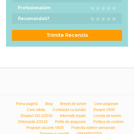
Profesionalism
Recomandati?
Trimite Recenzia
Prima pagină
Blog
Brevet de turism
Cere asigurare
Cere oferta
Contractul cu turistul
Despre V500
Drepturi OG 2/2018
Informatii legale
Licenta de turism
Ordonanta 2/2018
Polite de asigurare
Politica de cookies
Program vacante V500
Protectia datelor personale
Termeni si conditii
URMARESTE!!!