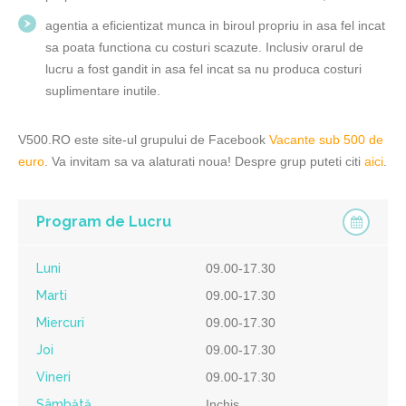
agentia a eficientizat munca in biroul propriu in asa fel incat
sa poata functiona cu costuri scazute. Inclusiv orarul de
lucru a fost gandit in asa fel incat sa nu produca costuri
suplimentare inutile.
V500.RO este site-ul grupului de Facebook
Vacante sub 500 de
euro
. Va invitam sa va alaturati noua! Despre grup puteti citi
aici
.
Program de Lucru
Luni
09.00-17.30
Marti
09.00-17.30
Miercuri
09.00-17.30
Joi
09.00-17.30
Vineri
09.00-17.30
Sâmbătă
Inchis